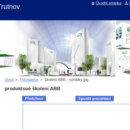
Úvodní stránka
rutnov
Úvod
>
Fotogalerie
>
školení ABB - výrobky.jpg
produktové školení ABB
Předchozí
Spustit prezentaci